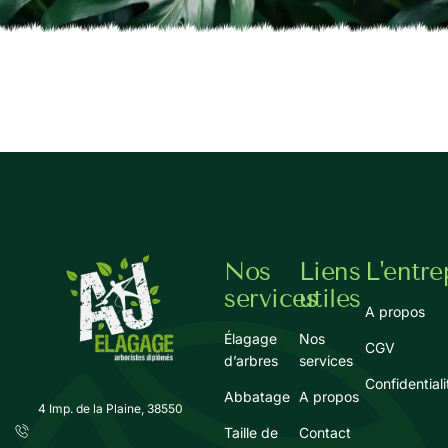
Nos
Liens
L'entre
services
utiles
A propos
Élagage
Nos
CGV
d’arbres
services
Confidentiali
Abbatage
A propos
4 Imp. de la Plaine, 38550
Taille de
Contact