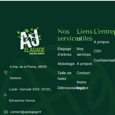
Nos
Liens
L'entre
services
utiles
A propos
Élagage
Nos
CGV
d’arbres
services
Confidentiali
Abbatage
A propos
4 Imp. de la Plaine, 38550
Taille de
Contact
Sablons
haies
Notre
Débroussaillage
equipe
Lundi – Samedi: 8:00– 20:00,
Dimanche: Fermé
contact@ajelagage.fr