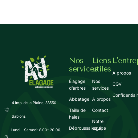
Nos
Liens
L'entre
services
utiles
A propos
Élagage
Nos
CGV
d’arbres
services
Confidentiali
Abbatage
A propos
4 Imp. de la Plaine, 38550
Taille de
Contact
Sablons
haies
Notre
Débroussaillage
equipe
Lundi – Samedi: 8:00– 20:00,