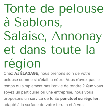
Tonte de pelouse
à Sablons,
Salaise, Annonay
et dans toute la
région
Chez
AJ ÉLAGAGE
, nous prenons soin de votre
pelouse comme si c’était la nôtre. Vous n’avez pas le
temps ou simplement pas l’envie de tondre ? Que vous
soyez un particulier ou une entreprise, nous vous
proposons un service de tonte
ponctuel ou régulier
,
adapté à la surface de votre terrain et à vos