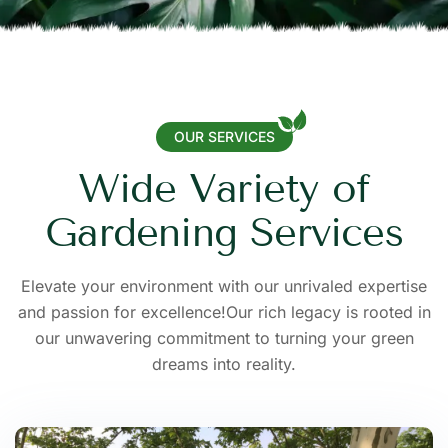
OUR SERVICES
W
i
d
e
V
a
r
i
e
t
y
o
f
G
a
r
d
e
n
i
n
g
S
e
r
v
i
c
e
s
Elevate your environment with our unrivaled expertise
and passion for excellence!Our rich legacy is rooted in
our unwavering commitment to turning your green
dreams into reality.