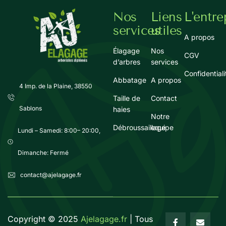
Nos
Liens
L'entre
services
utiles
A propos
Élagage
Nos
CGV
d’arbres
services
Confidentiali
Abbatage
A propos
4 Imp. de la Plaine, 38550
Taille de
Contact
Sablons
haies
Notre
Débroussaillage
equipe
Lundi – Samedi: 8:00– 20:00,
Dimanche: Fermé
contact@ajelagage.fr
Copyright ©
2025
Ajelagage.fr
| Tous